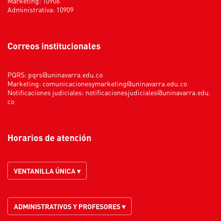
Marketing: 10906
Administrativa: 10909
Correos institucionales
PQRS:
pqrs@uninavarra.edu.co
Marketing:
comunicacionesymarketing@uninavarra.edu.co
Notificaciones judiciales:
notificacionesjudiciales@uninavarra.edu.
co
Horarios de atención
VENTANILLA ÚNICA ▾
ADMINISTRATIVOS Y PROFESORES ▾