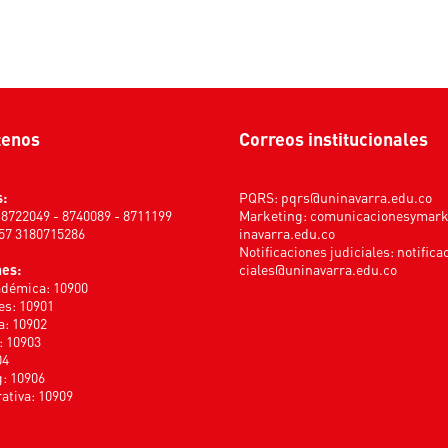
tenos
Correos institucionales
s:
PQRS:
pqrs@uninavarra.edu.co
) 8722049 - 8740089 - 8711199
Marketing:
comunicacionesymar
+57 3180715286
inavarra.edu.co
Notificaciones judiciales:
notifica
nes:
ciales@uninavarra.edu.co
adémica: 10900
s: 10901
a: 10902
: 10903
04
: 10906
ativa: 10909