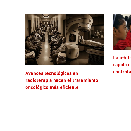
La inteligencia artificial avanza más
rápido q
controla
Avances tecnológicos en
radioterapia hacen el tratamiento
oncológico más eficiente