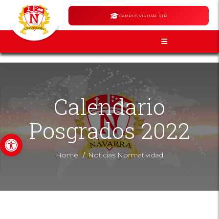
CAMPUS VIRTUAL ETR
Calendario
Posgrados 2022
Abrir barra de herramientas
/
Home
Noticias Normatividad