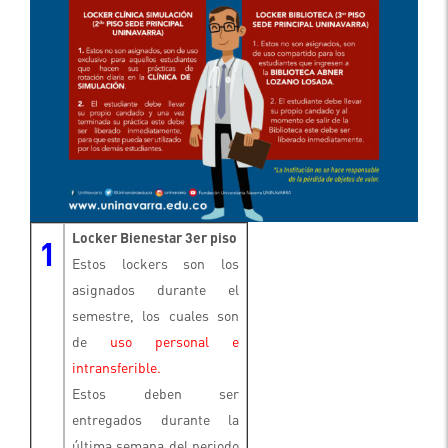
Locker Bienestar 3er piso
1
Estos lockers son los
asignados durante el
semestre, los cuales son
de
uso personal e
intransferible.
Estos deben ser
entregados durante la
última semana del periodo