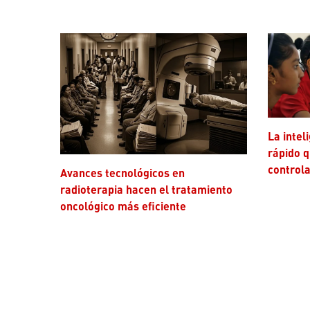
La inteligencia artificial avanza más
rápido q
controla
Avances tecnológicos en
radioterapia hacen el tratamiento
oncológico más eficiente