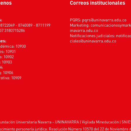
tenos
Correos institucionales
s:
PQRS:
pqrs@uninavarra.edu.co
) 8722049 - 8740089 - 8711199
Marketing:
comunicacionesymar
+57 3180715286
inavarra.edu.co
Notificaciones judiciales:
notifica
nes:
ciales@uninavarra.edu.co
adémica: 10900
s: 10901
a: 10902
: 10903
04
: 10906
ativa: 10909
undación Universitaria Navarra - UNINAVARRA | Vigilada
Mineducación
| SNIE
cimiento personería jurídica: Resolución Número 10570 del 22 de Noviembre 