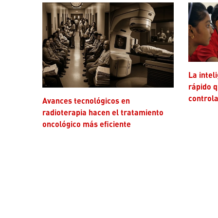
La inteligencia artificial avanza más
rápido q
controla
Avances tecnológicos en
radioterapia hacen el tratamiento
oncológico más eficiente