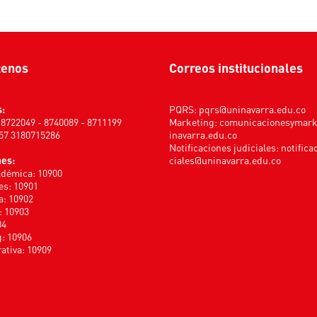
tenos
Correos institucionales
s:
PQRS:
pqrs@uninavarra.edu.co
) 8722049 - 8740089 - 8711199
Marketing:
comunicacionesymar
+57 3180715286
inavarra.edu.co
Notificaciones judiciales:
notifica
nes:
ciales@uninavarra.edu.co
adémica: 10900
s: 10901
a: 10902
: 10903
04
: 10906
ativa: 10909