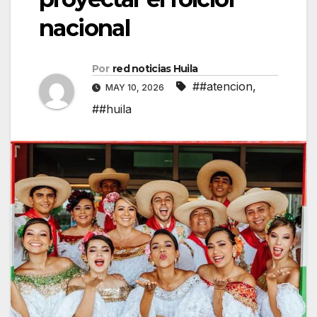
nacional
Por
red noticias Huila
##atencion
,
MAY 10, 2026
##huila