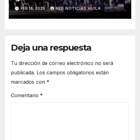
Sinfónica del Huila
FEB 16, 2026
RED NOTICIAS HUILA
Deja una respuesta
Tu dirección de correo electrónico no será
publicada.
Los campos obligatorios están
marcados con
*
Comentario
*