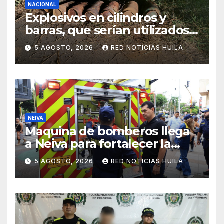
NACIONAL
Explosivos en cilindros y
barras, que serían utilizados
en Cali, fueron incautados
5 AGOSTO, 2026
RED NOTICIAS HUILA
por la Policía
NEIVA
Maquina de bomberos llega
a Neiva para fortalecer la
asistencia en las
5 AGOSTO, 2026
RED NOTICIAS HUILA
emergencias ocasionadas
por el fenómeno del niño