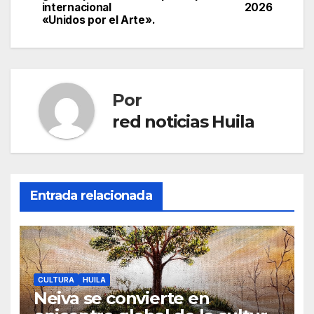
internacional
2026
entradas
«Unidos por el Arte».
Por
red noticias Huila
Entrada relacionada
CULTURA
HUILA
Neiva se convierte en