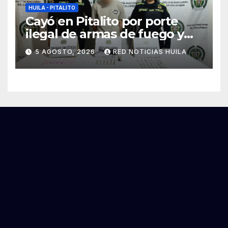
HUILA - PITALITO
Cayó en Pitalito por porte
ilegal de armas de fuego y
tráfico de estupefacientes
5 AGOSTO, 2026
RED NOTICIAS HUILA