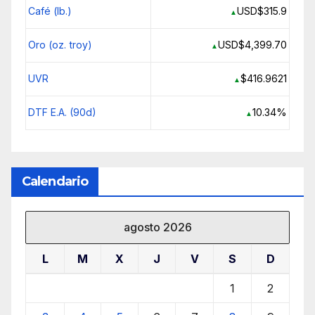
Café (lb.)
USD$315.9
▲
Oro (oz. troy)
USD$4,399.70
▲
UVR
$416.9621
▲
DTF E.A. (90d)
10.34%
▲
Calendario
agosto 2026
L
M
X
J
V
S
D
1
2