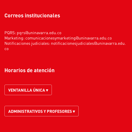
Correos institucionales
PQRS:
pqrs@uninavarra.edu.co
Marketing:
comunicacionesymarketing@uninavarra.edu.co
Notificaciones judiciales:
notificacionesjudiciales@uninavarra.edu.
co
Horarios de atención
VENTANILLA ÚNICA ▾
ADMINISTRATIVOS Y PROFESORES ▾