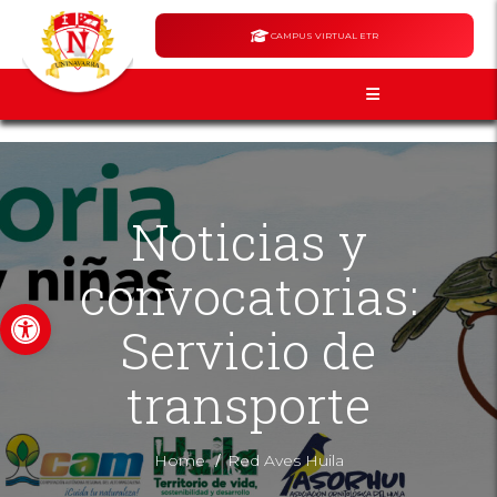
CAMPUS VIRTUAL ETR
Noticias y
convocatorias:
Abrir barra de herramientas
Servicio de
transporte
/
Home
Red Aves Huila