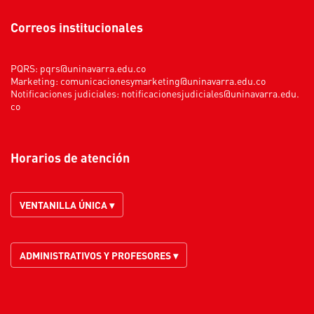
Correos institucionales
PQRS:
pqrs@uninavarra.edu.co
Marketing:
comunicacionesymarketing@uninavarra.edu.co
Notificaciones judiciales:
notificacionesjudiciales@uninavarra.edu.
co
Horarios de atención
VENTANILLA ÚNICA ▾
ADMINISTRATIVOS Y PROFESORES ▾