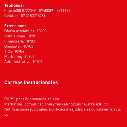
Teléfonos:
Fijo: (608) 8722049 - 8740089 - 8711199
Celular: +57 3180715286
Extensiones:
Oferta académica: 10900
Admisiones: 10901
Financiera: 10902
Bienestar: 10903
TICs: 10904
Marketing: 10906
Administrativa: 10909
Correos institucionales
PQRS:
pqrs@uninavarra.edu.co
Marketing:
comunicacionesymarketing@uninavarra.edu.co
Notificaciones judiciales:
notificacionesjudiciales@uninavarra.edu.
co