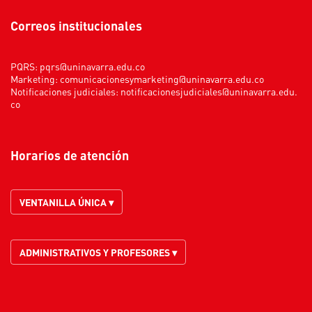
Correos institucionales
PQRS:
pqrs@uninavarra.edu.co
Marketing:
comunicacionesymarketing@uninavarra.edu.co
Notificaciones judiciales:
notificacionesjudiciales@uninavarra.edu.
co
Horarios de atención
VENTANILLA ÚNICA ▾
ADMINISTRATIVOS Y PROFESORES ▾