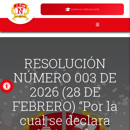
CAMPUS VIRTUAL ETR
RESOLUCIÓN
NÚMERO 003 DE
Abrir barra de herramientas
2026 (28 DE
FEBRERO) “Por la
cual se declara