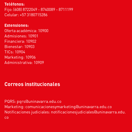
Teléfonos:
Fijo: (608) 8722049 - 8740089 - 8711199
Celular: +57 3180715286
Extensiones:
Oferta académica: 10900
Admisiones: 10901
Financiera: 10902
Bienestar: 10903
TICs: 10904
Marketing: 10906
Administrativa: 10909
Correos institucionales
PQRS:
pqrs@uninavarra.edu.co
Marketing:
comunicacionesymarketing@uninavarra.edu.co
Notificaciones judiciales:
notificacionesjudiciales@uninavarra.edu.
co