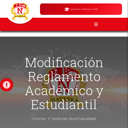
CAMPUS VIRTUAL ETR
Modificación
Reglamento
Abrir barra de herramientas
Académico y
Estudiantil
/
Home
Noticias Normatividad