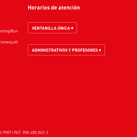
Horarios de atención
VENTANILLA ÚNICA ▾
keting@un
cionesjudi
ADMINISTRATIVOS Y PROFESORES ▾
S 9907 | NIT. 900.480.042-2