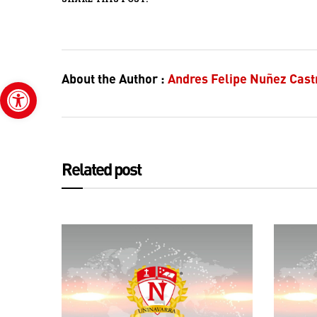
About the Author :
Andres Felipe Nuñez Cast
Abrir barra de herramientas
Related post