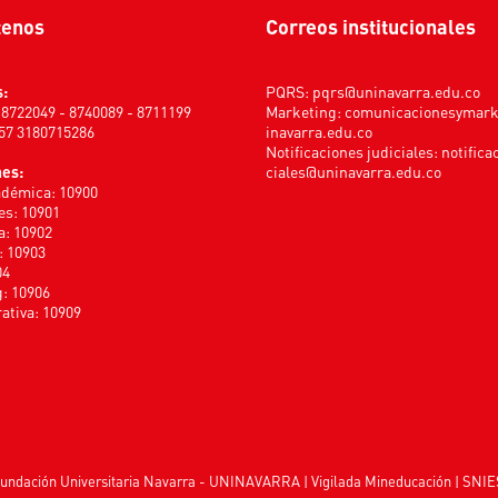
tenos
Correos institucionales
s:
PQRS:
pqrs@uninavarra.edu.co
) 8722049 - 8740089 - 8711199
Marketing:
comunicacionesymar
+57 3180715286
inavarra.edu.co
Notificaciones judiciales:
notifica
nes:
ciales@uninavarra.edu.co
adémica: 10900
s: 10901
a: 10902
: 10903
04
: 10906
ativa: 10909
undación Universitaria Navarra - UNINAVARRA | Vigilada
Mineducación
| SNIE