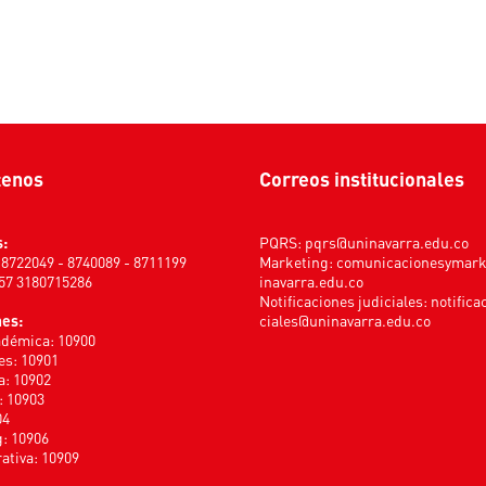
tenos
Correos institucionales
s:
PQRS:
pqrs@uninavarra.edu.co
) 8722049 - 8740089 - 8711199
Marketing:
comunicacionesymar
+57 3180715286
inavarra.edu.co
Notificaciones judiciales:
notifica
nes:
ciales@uninavarra.edu.co
adémica: 10900
s: 10901
a: 10902
: 10903
04
: 10906
ativa: 10909