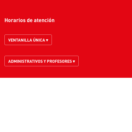
Horarios de atención
VENTANILLA ÚNICA ▾
ADMINISTRATIVOS Y PROFESORES ▾
© - Derechos Reservados Fundación Universitaria Navarra -
UNINAVARRA | Vigilada
Mineducación
| SNIES 9907 | NIT. 900.480.042-2
Reconocimiento personería jurídica: Resolución Número 10570 del 22 de
Noviembre de 2011
Institución Universitaria Sujeta a Inspección y Vigilancia por el
Ministerio
de Educación Nacional