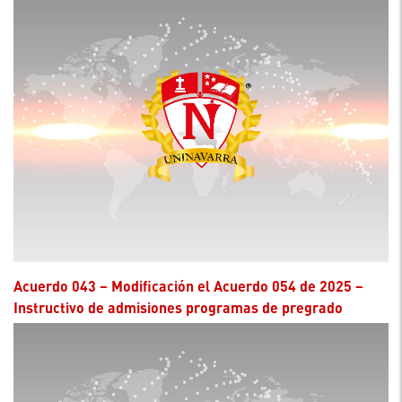
Acuerdo 043 – Modificación el Acuerdo 054 de 2025 –
Instructivo de admisiones programas de pregrado