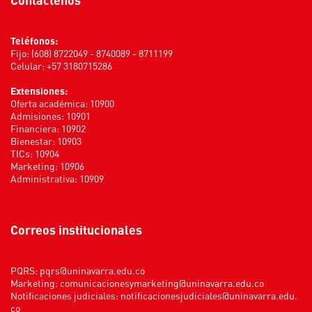
Teléfonos:
Fijo: (608) 8722049 - 8740089 - 8711199
Celular: +57 3180715286
Extensiones:
Oferta académica: 10900
Admisiones: 10901
Financiera: 10902
Bienestar: 10903
TICs: 10904
Marketing: 10906
Administrativa: 10909
Correos institucionales
PQRS:
pqrs@uninavarra.edu.co
Marketing:
comunicacionesymarketing@uninavarra.edu.co
Notificaciones judiciales:
notificacionesjudiciales@uninavarra.edu.
co