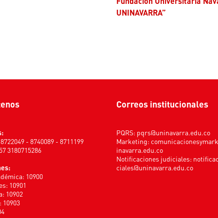
Fundación Universitaria Nav
UNINAVARRA”
tenos
Correos institucionales
s:
PQRS:
pqrs@uninavarra.edu.co
) 8722049 - 8740089 - 8711199
Marketing:
comunicacionesymar
+57 3180715286
inavarra.edu.co
Notificaciones judiciales:
notifica
nes:
ciales@uninavarra.edu.co
adémica: 10900
s: 10901
a: 10902
: 10903
04