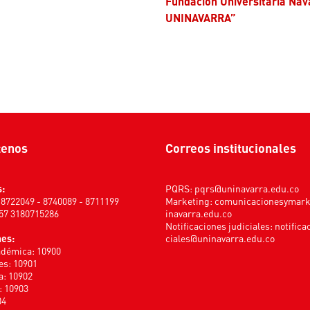
Fundación Universitaria Nav
UNINAVARRA”
tenos
Correos institucionales
s:
PQRS:
pqrs@uninavarra.edu.co
) 8722049 - 8740089 - 8711199
Marketing:
comunicacionesymar
+57 3180715286
inavarra.edu.co
Notificaciones judiciales:
notifica
nes:
ciales@uninavarra.edu.co
adémica: 10900
s: 10901
a: 10902
: 10903
04