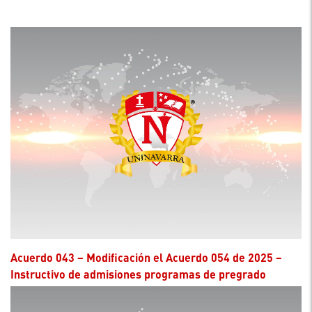
Acuerdo 043 – Modificación el Acuerdo 054 de 2025 –
Instructivo de admisiones programas de pregrado