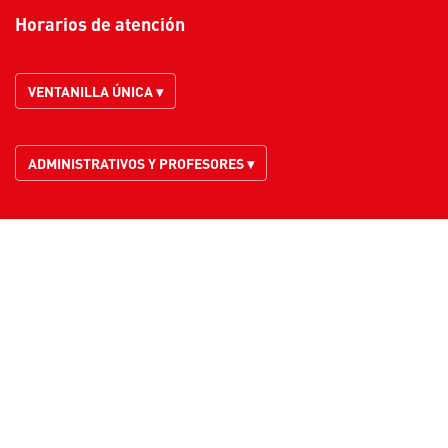
Horarios de atención
VENTANILLA ÚNICA ▾
ADMINISTRATIVOS Y PROFESORES ▾
© - Derechos Reservados Fundación Universitaria Navarra -
UNINAVARRA | Vigilada
Mineducación
| SNIES 9907 | NIT. 900.480.042-2
Reconocimiento personería jurídica: Resolución Número 10570 del 22 de
Noviembre de 2011
Institución Universitaria Sujeta a Inspección y Vigilancia por el
Ministerio
de Educación Nacional
Sede Principal: Calle 10 No. 6-41, Neiva, Huila, Colombia
|
Ciudad