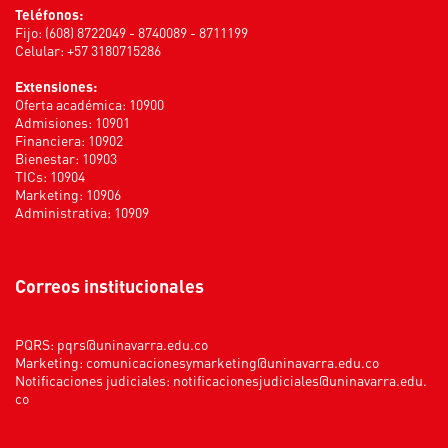
Teléfonos:
Fijo: (608) 8722049 - 8740089 - 8711199
Celular: +57 3180715286
Extensiones:
Oferta académica: 10900
Admisiones: 10901
Financiera: 10902
Bienestar: 10903
TICs: 10904
Marketing: 10906
Administrativa: 10909
Correos institucionales
PQRS:
pqrs@uninavarra.edu.co
Marketing:
comunicacionesymarketing@uninavarra.edu.co
Notificaciones judiciales:
notificacionesjudiciales@uninavarra.edu.
co