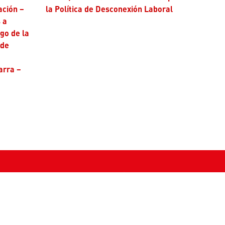
ación –
la Política de Desconexión Laboral
 a
ago de la
 de
arra –
Horarios de atención
VENTANILLA ÚNICA ▾
keting@un