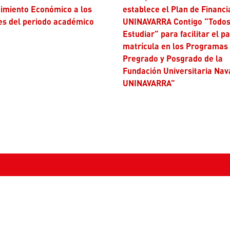
imiento Económico a los
establece el Plan de Financi
es del periodo académico
UNINAVARRA Contigo “Todos
Estudiar” para facilitar el p
matrícula en los Programas
Pregrado y Posgrado de la
Fundación Universitaria Nav
UNINAVARRA”
tenos
Correos institucionales
s:
PQRS:
pqrs@uninavarra.edu.co
) 8722049 - 8740089 - 8711199
Marketing:
comunicacionesymar
+57 3180715286
inavarra.edu.co