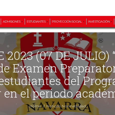
ADMISIONES
ESTUDIANTES
PROYECCIÓN SOCIAL
INVESTIGACIÓN
 de Examen Preparator
 estudiantes del Prog
r en el periodo acadé
/
Home
Noticias Normatividad