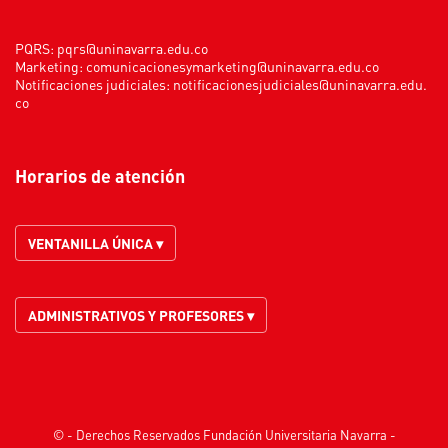
PQRS:
pqrs@uninavarra.edu.co
Marketing:
comunicacionesymarketing@uninavarra.edu.co
Notificaciones judiciales:
notificacionesjudiciales@uninavarra.edu.
co
Horarios de atención
VENTANILLA ÚNICA ▾
ADMINISTRATIVOS Y PROFESORES ▾
© - Derechos Reservados Fundación Universitaria Navarra -