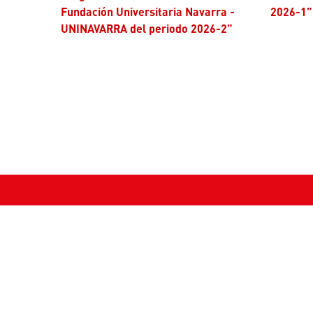
Fundación Universitaria Navarra -
2026-1”
UNINAVARRA del periodo 2026-2”
Contác
Teléfono
Fijo: (608
Celular: 
Extensio