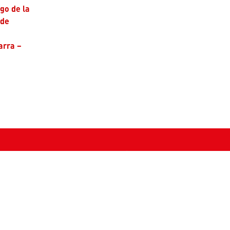
ago de la
 de
arra –
Horarios de atención
VENTANILLA ÚNICA ▾
keting@un
cionesjudi
ADMINISTRATIVOS Y PROFESORES ▾