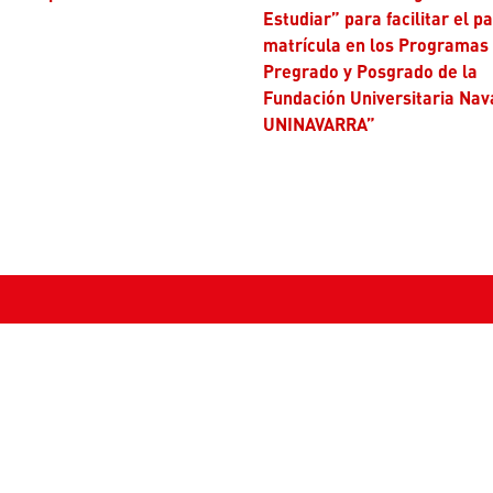
Estudiar” para facilitar el p
matrícula en los Programas
Pregrado y Posgrado de la
Fundación Universitaria Nav
UNINAVARRA”
tenos
Correos institucionales
s:
PQRS:
pqrs@uninavarra.edu.co
) 8722049 - 8740089 - 8711199
Marketing:
comunicacionesymar
+57 3180715286
inavarra.edu.co
Notificaciones judiciales:
notifica
nes:
ciales@uninavarra.edu.co