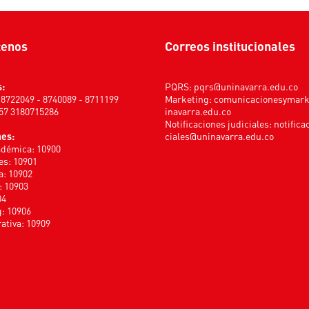
tenos
Correos institucionales
s:
PQRS:
pqrs@uninavarra.edu.co
) 8722049 - 8740089 - 8711199
Marketing:
comunicacionesymar
+57 3180715286
inavarra.edu.co
Notificaciones judiciales:
notifica
nes:
ciales@uninavarra.edu.co
adémica: 10900
s: 10901
a: 10902
: 10903
04
: 10906
ativa: 10909