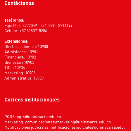
Contáctenos
Teléfonos:
Fijo: (608) 8722049 - 8740089 - 8711199
Celular: +57 3180715286
Extensiones:
Oferta académica: 10900
Admisiones: 10901
Financiera: 10902
Bienestar: 10903
TICs: 10904
Marketing: 10906
Administrativa: 10909
Correos institucionales
PQRS:
pqrs@uninavarra.edu.co
Marketing:
comunicacionesymarketing@uninavarra.edu.co
Notificaciones judiciales:
notificacionesjudiciales@uninavarra.edu.