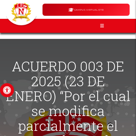
CAMPUS VIRTUAL ETR
ACUERDO 003 DE
2025 (23 DE
Abrir barra de herramientas
ENERO) “Por el cual
se modifica
parcialmente el