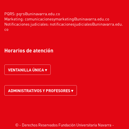
PQRS:
pqrs@uninavarra.edu.co
Marketing:
comunicacionesymarketing@uninavarra.edu.co
Notificaciones judiciales:
notificacionesjudiciales@uninavarra.edu.
co
Horarios de atención
VENTANILLA ÚNICA ▾
ADMINISTRATIVOS Y PROFESORES ▾
© - Derechos Reservados Fundación Universitaria Navarra -