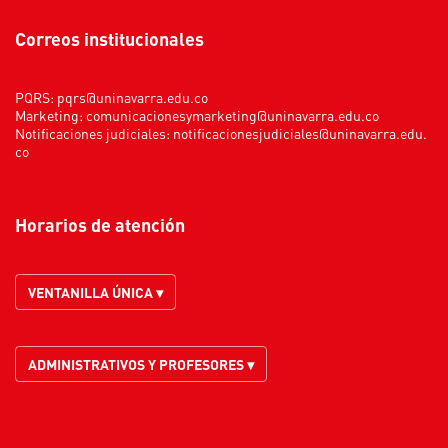
Correos institucionales
PQRS:
pqrs@uninavarra.edu.co
Marketing:
comunicacionesymarketing@uninavarra.edu.co
Notificaciones judiciales:
notificacionesjudiciales@uninavarra.edu.
co
Horarios de atención
VENTANILLA ÚNICA ▾
ADMINISTRATIVOS Y PROFESORES ▾