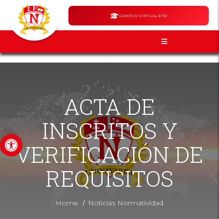
CAMPUS VIRTUAL ETR
ACTA DE
INSCRITOS Y
Abrir barra de herramientas
VERIFICACIÓN DE
REQUISITOS
/
Home
Noticias Normatividad