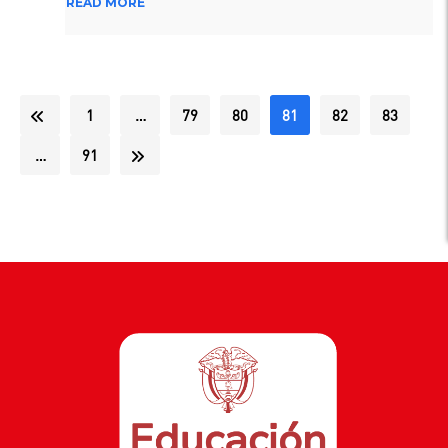
READ MORE
HOMOLOGACIÓN
DE
RESULTADOS
ELECCIONES
2020
1
…
79
80
81
82
83
…
91