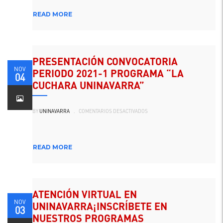
II
CONGRESO
READ MORE
INTERNACIONAL
DE
PROYECCIÓN
SOCIAL.
5
Y
6
DE
PRESENTACIÓN CONVOCATORIA
NOVIEMBRE
NOV
PERIODO 2021-1 PROGRAMA “LA
04
CUCHARA UNINAVARRA”
EN
BY
UNINAVARRA
.
COMENTARIOS DESACTIVADOS
PRESENTACIÓN
CONVOCATORIA
PERIODO
2021-
1
PROGRAMA
READ MORE
“LA
CUCHARA
UNINAVARRA”
ATENCIÓN VIRTUAL EN
NOV
UNINAVARRA¡INSCRÍBETE EN
03
NUESTROS PROGRAMAS