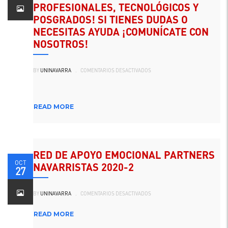
PROFESIONALES, TECNOLÓGICOS Y
POSGRADOS! SI TIENES DUDAS O
NECESITAS AYUDA ¡COMUNÍCATE CON
NOSOTROS!
EN
BY
UNINAVARRA
.
COMENTARIOS DESACTIVADOS
ATENCIÓN
VIRTUAL
EN
UNINAVARRA¡INSCRÍBETE
EN
NUESTROS
READ MORE
PROGRAMAS
PROFESIONALES,
TECNOLÓGICOS
Y
POSGRADOS!
SI
TIENES
DUDAS
RED DE APOYO EMOCIONAL PARTNERS
O
OCT
NECESITAS
NAVARRISTAS 2020-2
27
AYUDA
¡COMUNÍCATE
CON
NOSOTROS!
EN
BY
UNINAVARRA
.
COMENTARIOS DESACTIVADOS
RED
DE
APOYO
EMOCIONAL
READ MORE
PARTNERS
NAVARRISTAS