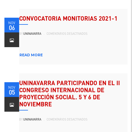
DE
LA
SALUD
DE
UNINAVARRA
CONVOCATORIA MONITORIAS 2021-1
PARTICIPÓ
EN
NOV
EL
06
CURSO
EN
ITINERANTE
BY
UNINAVARRA
.
COMENTARIOS DESACTIVADOS
CONVOCATORIA
DE
MONITORIAS
NEUMOLOGÍA
2021-
Y
1
CIRUGÍA
DE
TÓRAX.
READ MORE
UNINAVARRA PARTICIPANDO EN EL II
NOV
CONGRESO INTERNACIONAL DE
05
PROYECCIÓN SOCIAL. 5 Y 6 DE
NOVIEMBRE
EN
BY
UNINAVARRA
.
COMENTARIOS DESACTIVADOS
UNINAVARRA
PARTICIPANDO
EN
EL