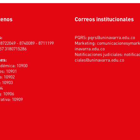
tenos
Correos institucionales
s:
PQRS:
pqrs@uninavarra.edu.co
) 8722049 - 8740089 - 8711199
Marketing:
comunicacionesymar
+57 3180715286
inavarra.edu.co
Notificaciones judiciales:
notifica
nes:
ciales@uninavarra.edu.co
adémica: 10900
s: 10901
a: 10902
: 10903
04
: 10906
ativa: 10909