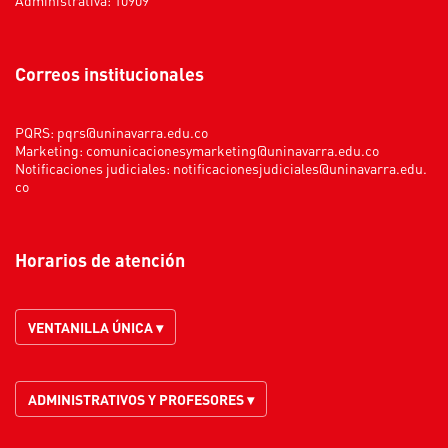
Correos institucionales
PQRS:
pqrs@uninavarra.edu.co
Marketing:
comunicacionesymarketing@uninavarra.edu.co
Notificaciones judiciales:
notificacionesjudiciales@uninavarra.edu.
co
Horarios de atención
VENTANILLA ÚNICA ▾
ADMINISTRATIVOS Y PROFESORES ▾