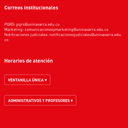
Correos institucionales
PQRS:
pqrs@uninavarra.edu.co
Marketing:
comunicacionesymarketing@uninavarra.edu.co
Notificaciones judiciales:
notificacionesjudiciales@uninavarra.edu.
co
Horarios de atención
VENTANILLA ÚNICA ▾
ADMINISTRATIVOS Y PROFESORES ▾