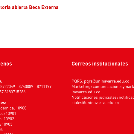
atoria abierta Beca Externa
tenos
Correos institucionales
s:
PQRS:
pqrs@uninavarra.edu.co
) 8722049 - 8740089 - 8711199
Marketing:
comunicacionesymar
+57 3180715286
inavarra.edu.co
Notificaciones judiciales:
notifica
nes:
ciales@uninavarra.edu.co
adémica: 10900
s: 10901
a: 10902
: 10903
04