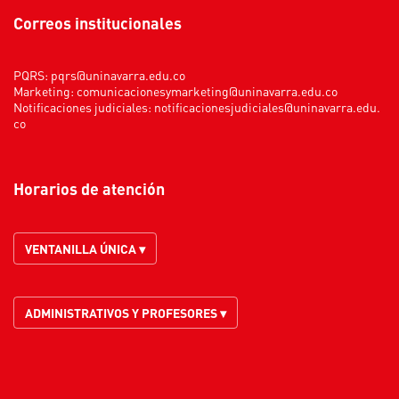
Correos institucionales
PQRS:
pqrs@uninavarra.edu.co
Marketing:
comunicacionesymarketing@uninavarra.edu.co
Notificaciones judiciales:
notificacionesjudiciales@uninavarra.edu.
co
Horarios de atención
VENTANILLA ÚNICA ▾
ADMINISTRATIVOS Y PROFESORES ▾