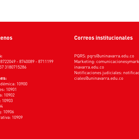
tenos
Correos institucionales
s:
PQRS:
pqrs@uninavarra.edu.co
) 8722049 - 8740089 - 8711199
Marketing:
comunicacionesymar
+57 3180715286
inavarra.edu.co
Notificaciones judiciales:
notifica
nes:
ciales@uninavarra.edu.co
adémica: 10900
s: 10901
a: 10902
: 10903
04
: 10906
ativa: 10909