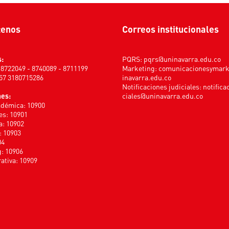
tenos
Correos institucionales
s:
PQRS:
pqrs@uninavarra.edu.co
) 8722049 - 8740089 - 8711199
Marketing:
comunicacionesymar
+57 3180715286
inavarra.edu.co
Notificaciones judiciales:
notifica
nes:
ciales@uninavarra.edu.co
adémica: 10900
s: 10901
a: 10902
: 10903
04
: 10906
ativa: 10909