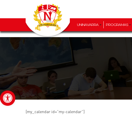
UNINAVARRA
PROGRAMAS
Abrir barra de herramientas
[my_calendar id=”my-calendar”]