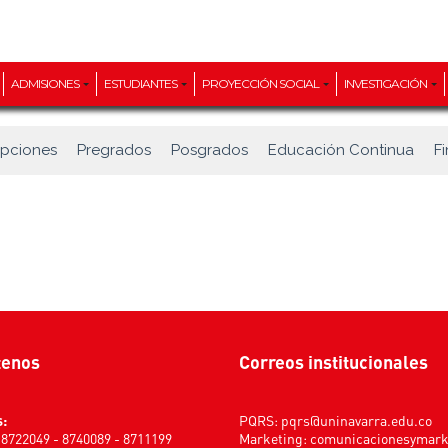
ADMISIONES
ESTUDIANTES
PROYECCIÓN SOCIAL
INVESTIGACIÓN
ipciones
Pregrados
Posgrados
Educación Continua
F
tenos
Correos institucionales
s:
PQRS:
pqrs@uninavarra.edu.co
) 8722049 - 8740089 - 8711199
Marketing:
comunicacionesymar