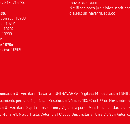
+57 3180715286
inavarra.edu.co
Notificaciones judiciales:
notifica
nes:
ciales@uninavarra.edu.co
adémica: 10900
s: 10901
a: 10902
: 10903
04
: 10906
ativa: 10909
undación Universitaria Navarra - UNINAVARRA | Vigilada
Mineducación
| SNIE
cimiento personería jurídica: Resolución Número 10570 del 22 de Noviembre 
ión Universitaria Sujeta a Inspección y Vigilancia por el
Ministerio de Educación 
0 No. 6-41, Neiva, Huila, Colombia
|
Ciudad Universitaria: Km 8 Vía San Antonio