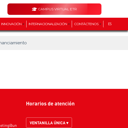
CAMPUS VIRTUAL ETR
INNOVACIÓN
INTERNACIONALIZACIÓN
CONTÁCTENOS
ES
inanciamiento
Horarios de atención
VENTANILLA ÚNICA ▾
keting@un