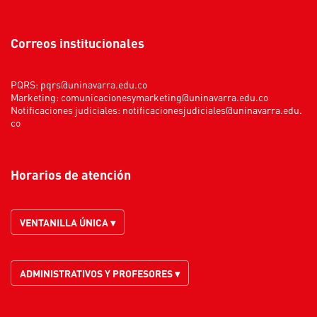
Correos institucionales
PQRS:
pqrs@uninavarra.edu.co
Marketing:
comunicacionesymarketing@uninavarra.edu.co
Notificaciones judiciales:
notificacionesjudiciales@uninavarra.edu.
co
Horarios de atención
VENTANILLA ÚNICA ▾
ADMINISTRATIVOS Y PROFESORES ▾