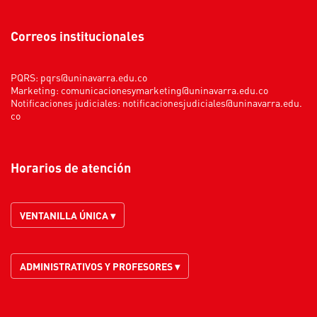
Correos institucionales
PQRS:
pqrs@uninavarra.edu.co
Marketing:
comunicacionesymarketing@uninavarra.edu.co
Notificaciones judiciales:
notificacionesjudiciales@uninavarra.edu.
co
Horarios de atención
VENTANILLA ÚNICA ▾
ADMINISTRATIVOS Y PROFESORES ▾