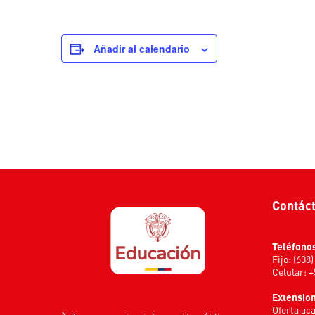
Añadir al calendario
Contác
Teléfono
Fijo: (608
Celular: 
Extensio
Oferta ac