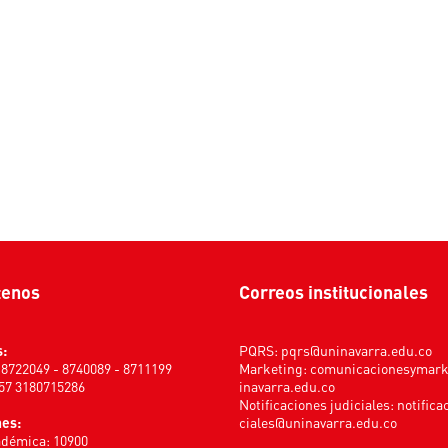
tenos
Correos institucionales
s:
PQRS:
pqrs@uninavarra.edu.co
) 8722049 - 8740089 - 8711199
Marketing:
comunicacionesymar
+57 3180715286
inavarra.edu.co
Notificaciones judiciales:
notifica
nes:
ciales@uninavarra.edu.co
adémica: 10900