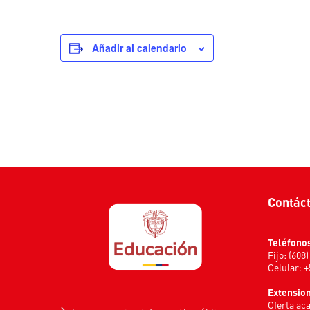
Añadir al calendario
Contác
Teléfono
Fijo: (608
Celular: 
Extensio
Oferta ac