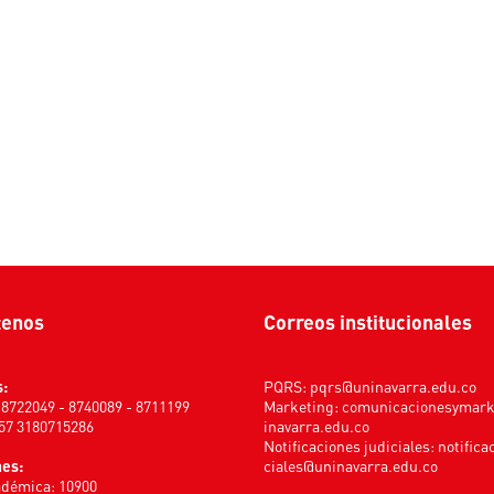
tenos
Correos institucionales
s:
PQRS:
pqrs@uninavarra.edu.co
) 8722049 - 8740089 - 8711199
Marketing:
comunicacionesymar
+57 3180715286
inavarra.edu.co
Notificaciones judiciales:
notifica
nes:
ciales@uninavarra.edu.co
adémica: 10900