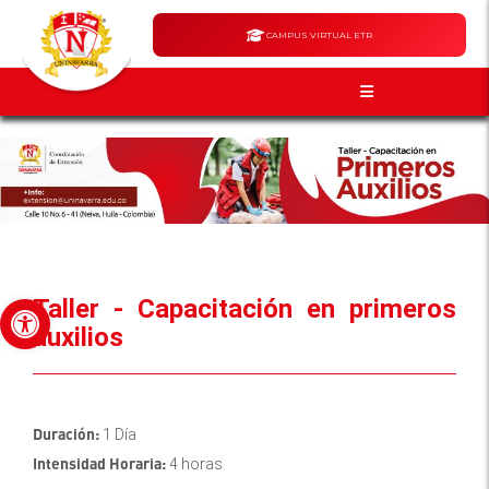
CAMPUS VIRTUAL ETR
Abrir barra de herramientas
Taller - Capacitación en primeros
auxilios
Duración:
1 Día
Intensidad Horaria:
4 horas