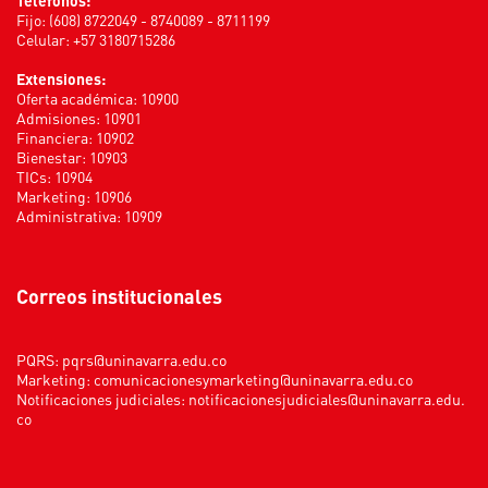
Fijo: (608) 8722049 - 8740089 - 8711199
Celular: +57 3180715286
Extensiones:
Oferta académica: 10900
Admisiones: 10901
Financiera: 10902
Bienestar: 10903
TICs: 10904
Marketing: 10906
Administrativa: 10909
Correos institucionales
PQRS:
pqrs@uninavarra.edu.co
Marketing:
comunicacionesymarketing@uninavarra.edu.co
Notificaciones judiciales:
notificacionesjudiciales@uninavarra.edu.
co