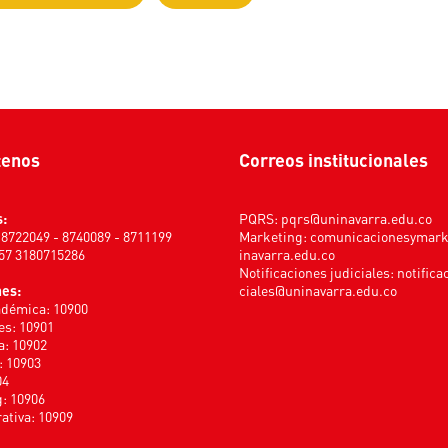
tenos
Correos institucionales
s:
PQRS:
pqrs@uninavarra.edu.co
) 8722049 - 8740089 - 8711199
Marketing:
comunicacionesymar
+57 3180715286
inavarra.edu.co
Notificaciones judiciales:
notifica
nes:
ciales@uninavarra.edu.co
adémica: 10900
s: 10901
a: 10902
: 10903
04
: 10906
ativa: 10909