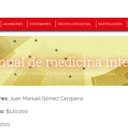
ADMISIONES
ESTUDIANTES
PROYECCIÓN SOCIAL
INVESTIGACIÓN
ual de medicina int
/
/
/
Home
CIINA
Editorial UNINAVARRA
Libros
res:
Juan Manuel Gómez Cerquera
o:
$120.000
2021