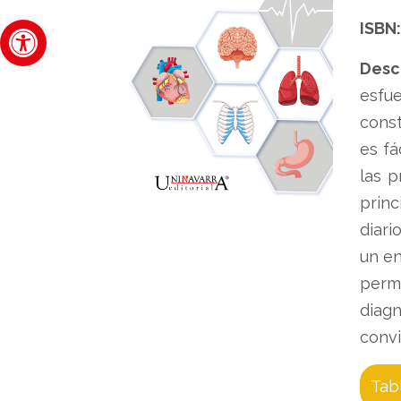
Abrir barra de herramientas
ISBN:
Desc
esfue
const
es fá
las p
princ
diari
un en
perm
diagn
convi
Tab