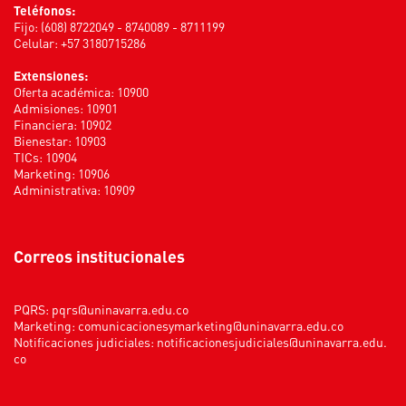
Teléfonos:
Fijo: (608) 8722049 - 8740089 - 8711199
Celular: +57 3180715286
Extensiones:
Oferta académica: 10900
Admisiones: 10901
Financiera: 10902
Bienestar: 10903
TICs: 10904
Marketing: 10906
Administrativa: 10909
Correos institucionales
PQRS:
pqrs@uninavarra.edu.co
Marketing:
comunicacionesymarketing@uninavarra.edu.co
Notificaciones judiciales:
notificacionesjudiciales@uninavarra.edu.
co