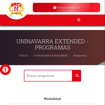
CAMPUS VIRTUAL ETR
UNINAVARRA EXTENDED -
PROGRAMAS
Inicio
Uninavarra Extended
›
›
Programas
Abrir barra de herramientas
Modalidad