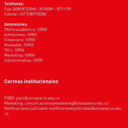
Teléfonos:
Fijo: (608) 8722049 - 8740089 - 8711199
Celular: +57 3180715286
Extensiones:
Oferta académica: 10900
Admisiones: 10901
Financiera: 10902
Bienestar: 10903
TICs: 10904
Marketing: 10906
Administrativa: 10909
Correos institucionales
PQRS:
pqrs@uninavarra.edu.co
Marketing:
comunicacionesymarketing@uninavarra.edu.co
Notificaciones judiciales:
notificacionesjudiciales@uninavarra.edu.
co