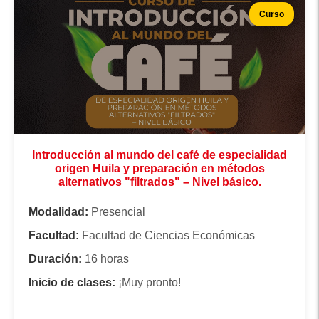
Curso
Introducción al mundo del café de especialidad
origen Huila y preparación en métodos
alternativos "filtrados" – Nivel básico.
Modalidad:
Presencial
Facultad:
Facultad de Ciencias Económicas
Duración:
16 horas
Inicio de clases:
¡Muy pronto!