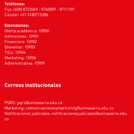
Teléfonos:
Fijo: (608) 8722049 - 8740089 - 8711199
Celular: +57 3180715286
Extensiones:
Oferta académica: 10900
Admisiones: 10901
Financiera: 10902
Bienestar: 10903
TICs: 10904
Marketing: 10906
Administrativa: 10909
Correos institucionales
PQRS:
pqrs@uninavarra.edu.co
Marketing:
comunicacionesymarketing@uninavarra.edu.co
Notificaciones judiciales:
notificacionesjudiciales@uninavarra.edu.
co