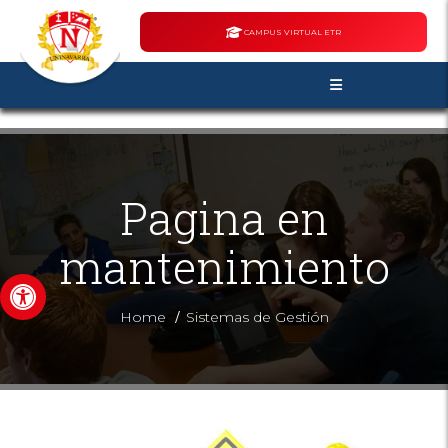
CAMPUS VIRTUAL ETR
Pagina en
mantenimiento
Abrir barra de herramientas
/
Home
Sistemas de Gestión