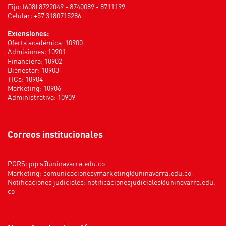
Fijo: (608) 8722049 - 8740089 - 8711199
Celular: +57 3180715286
Extensiones:
Oferta académica: 10900
Admisiones: 10901
Financiera: 10902
Bienestar: 10903
TICs: 10904
Marketing: 10906
Administrativa: 10909
Correos institucionales
PQRS:
pqrs@uninavarra.edu.co
Marketing:
comunicacionesymarketing@uninavarra.edu.co
Notificaciones judiciales:
notificacionesjudiciales@uninavarra.edu.
co