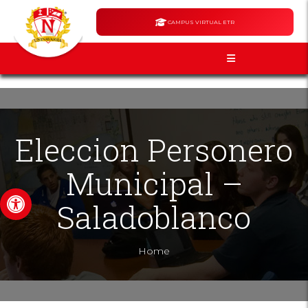
CAMPUS VIRTUAL ETR
Eleccion Personero
Municipal –
Abrir barra de herramientas
Saladoblanco
Home