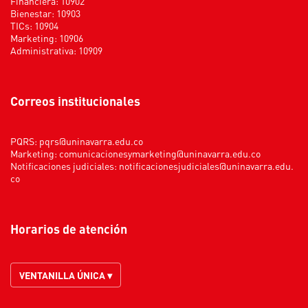
Financiera: 10902
Bienestar: 10903
TICs: 10904
Marketing: 10906
Administrativa: 10909
Correos institucionales
PQRS:
pqrs@uninavarra.edu.co
Marketing:
comunicacionesymarketing@uninavarra.edu.co
Notificaciones judiciales:
notificacionesjudiciales@uninavarra.edu.
co
Horarios de atención
VENTANILLA ÚNICA ▾